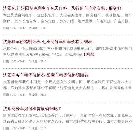
沈阳包车 沈阳别克商务车包天价格，风行租车价格实惠，服务好
​专业承接自驾租车 、企业长包车 、大型会务接待 、商务租车 、机场接送 、新车
测评 、跑车长包自驾 、自驾短租 、汽车扫描、地产展示、商场开业、广告拍摄、
影视拍摄、贵宾接待、机场接送、火车站接送、婚礼车队、酒店接送、单位用
日期：2021-08-12 阅读量：1534
车、团体用车、广告宣传用车、写真拍摄、长途接送、个人租车。可根据客户不
同需求提供车辆租赁服务，并有多种租赁方式供客户选择，年租、月租、日租、
沈阳租车价格明细表 七座商务车租车价格明细表
时租任选，
【详情】
承接企业、个人自驾代驾租车业务,市内免费送取车上门。拥有100+高中低档热门
车型,路虎揽胜,发现神行,极光,宝马X5、五系,奔驰S
【详情】
日期：2021-08-11 阅读量：2719
沈阳商务车租赁价格-沈阳豪车租赁价格明细表
​大家都觉得我们中国是一个历史悠久的文明古国，那么在我们国家也有八大古
都，不知道大家都有哪些了解呢？沈阳也是八大古都之一，现在发展得也非常
好，这座城市也是融合了历史和现代的一座城市。中秋节就要到了，如果大家也
日期：2021-08-11 阅读量：2158
想感受一下，就可以带着豪车一起去沈阳看看。下面沈阳租车小编就给大家介绍
一下沈阳租赁公司租车价格，感兴趣的话就接着往下看看吧。
【详情】
沈阳商务车如何租赁最省钱呢？
​随着沈阳汽车租赁网出现渐渐兴起，只是对于一般的年轻人总的来说，最低每天
过百的日租金还是让人花的有点心疼。租车怎样省钱势在必行，如何才能更经济
实惠地租到车，过上时尚便捷的租车生活呢?我们提供以下方式供租车族参考。
日期：2021-08-11 阅读量：1619
【详情】