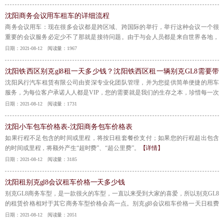
沈阳商务会议用车租车的详细流程
​商务会议用车：现在很多会议都是跨区域、跨国际的举行，举行这种会议一个很
重要的会议服务必定少不了那就是接待问题。由于与会人员都是来自世界各地，
你作为会议的主办方必定要尽到地主之谊，上城区商务会议用车，这就不免少不
日期：2021-08-12 阅读量：1967
了接站和送站的问题。接下来就讲一下商务会议用车等如果感兴趣的话，不妨仔
细阅读下面文中讲到 商务会议用车的一起来看看吧
【详情】
沈阳铁西区别克gl8租一天多少钱？沈阳铁西区租一辆别克GL8需要带
司机一天要多少钱，
​沈阳风行汽车租赁有限公司由资深专业化团队管理，并为您提供简单便捷的用车
服务，为每位客户承诺人人都是VIP，您的需要就是我们的生存之本，珍惜每一次
为您服务的机会，达到您的满意，而您的满意就是我们追求的目标。
【详情】
日期：2021-08-12 阅读量：1731
沈阳小车包车价格表-沈阳商务包车价格表
​如果行程不足包含的时间或里程，将按日租套餐价支付；如果您的行程超出包含
的时间或里程，将额外产生“超时费”、“超公里费”。
【详情】
日期：2021-08-12 阅读量：3185
沈阳租别克gl8会议租车价格一天多少钱
​别克GL8商务车型，是一款很火的车型，一直以来受到大家的喜爱，所以别克GL8
的租赁价格相对于其它商务车型价格会高一点。别克gl8会议租车价格一天日租费
用达到了199-700元。
【详情】
日期：2021-08-12 阅读量：2051