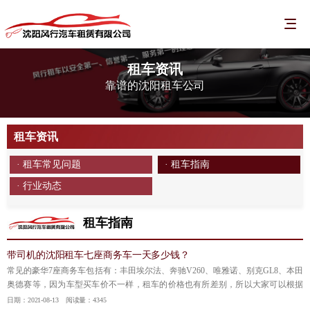
租车资讯
靠谱的沈阳租车公司
租车资讯
· 租车常见问题
· 租车指南
· 行业动态
租车指南
带司机的沈阳租车七座商务车一天多少钱？
常见的豪华7座商务车包括有：丰田埃尔法、奔驰V260、唯雅诺、别克GL8、本田
奥德赛等，因为车型买车价不一样，租车的价格也有所差别，所以大家可以根据
自己需求，进行车型选择，以免造成不必要的额外租金支出；
【详情】
日期：2021-08-13 阅读量：4345