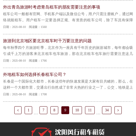
外出青岛旅游时考虑青岛租车的朋友需要注意的事项
租车公司一般都有官网、手机客户端以及微信公号，用户只需注册账户，通过网
络就能租车。用户租车一定要选择正规、有资质的租车公司，除了车况有保障
外，可选择的车型也较多；较大的租车公司还经常会有一些折扣或者套餐之类的
日期：2021-08-10 阅读量：1560
优惠活动供选择。租车价格经常随季节波动，尤其在节假日上浮较多，热门车型
往往很早就被预订一空，建议一旦确定出游计划，就尽快在租车公司下单。
【详
旅游到北京地区要北京租车时千万要注意的问题
情】
​每年秋季四个月旅游旺季，北京作为一座具有千年历史的旅游城市，每年都会吸
引成千上万的游客来北京租车包车旅游，那在北京租车包车旅行需要注意这几
点：
【详情】
日期：2021-08-10 阅读量：1766
外地租车如何选择长春租车公司？
​长春是一个国际化大都市，长春这些年的快速发展是大家有目共睹的，那么，在
这样一个大都市里，交通出行自然成了非常火热的行业之一了，公交，地铁是上
海基础的交通出行工具，因为公交和地铁不但要等车，而且还不能按照自己的出
日期：2021-08-10 阅读量：1708
行计划安排，所有，这个时候我们得寻找另外一种出行方式，那就得找长春租车
公司，租车公司车型多，
【详情】
1
7
8
9
10
11
34
…
…