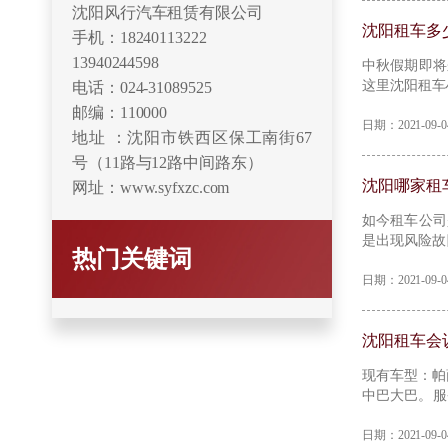
沈阳风行汽车租赁有限公司
沈阳租车多
手机：18240113222
13940244598
​中秋假期即
这里沈阳租车
电话：024-31089525
邮编：110000
日期：2021-09
地址 ：沈阳市铁西区保工南街67
号（11路与12路中间路东）
沈阳哪家租
网址：www.syfxzc.com
​如今租车公
是出现风险故
热门关键词
盘点便宜的租
日期：2021-09
沈阳租车会
现有车型：​帕
中巴大巴。​
手车、车务代
日期：2021-09