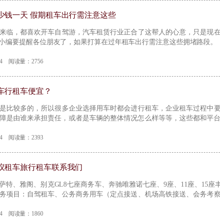
少钱一天 假期租车出行需注意这些
将来临，都喜欢开车自驾游，汽车租赁行业正合了这帮人的心意，只是现
小编要提醒各位朋友了，如果打算在过年租车出行需注意这些拥堵路段。
-04 阅读量：2756
车行租车便宜？
司是比较多的，所以很多企业选择用车时都会进行租车，企业租车过程中
障是由谁来承担责任，或者是车辆的整体情况怎么样等等，这些都和平
车行吧！
【详情】
-04 阅读量：2393
议租车旅行租车联系我们
萨特、雅阁、别克GL8七座商务车、奔驰唯雅诺七座、9座、11座、15座丰田
服务项目：自驾租车、公务商务用车（定点接送、机场高铁接送、会务考
理（违章、上牌、年检、保险）、新能源车分时租赁销售等服务
【详情】
-04 阅读量：1860