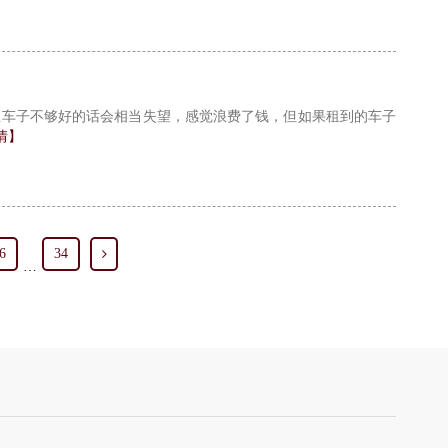
且车子不够好的话会相当失望，感觉浪费了钱，但如果租到的车子
情】
6
34
…