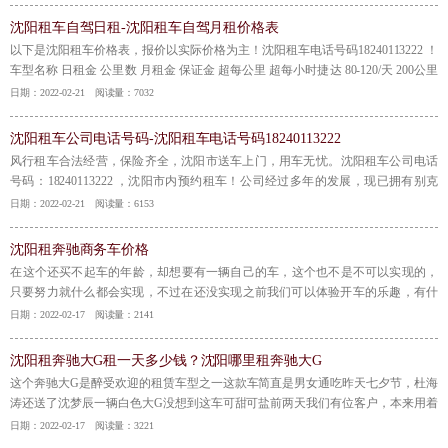
沈阳租车自驾日租-沈阳租车自驾月租价格表
以下是沈阳租车价格表，报价以实际价格为主！沈阳租车电话号码18240113222 ！
车型名称 日租金 公里数 月租金 保证金 超每公里 超每小时捷达 80-120/天 200公里
3200元/月 3000元 1元/公里 40元/小时宝来 140-160/天 200公里 3200元/月 4000元 1
日期：2022-02-21 阅读量：7032
元/公里 40元/小时速腾 180-220/天 200公里 4000元/月
【详情】
沈阳租车公司电话号码-沈阳租车电话号码18240113222
风行租车合法经营，保险齐全，沈阳市送车上门，用车无忧​。沈阳租车公司电话
号码​：18240113222 ，沈阳市内预约租车！​公司经过多年的发展，现已拥有别克
GL8、奔驰MB100、奔驰s600、别克轿车、奥迪Ａ6L、丰田、帕萨特、宝马7系等
日期：2022-02-21 阅读量：6153
各种车型，提供代驾租车、涉外包车会议租车、旅游租车、自驾租车等。
【详
情】
沈阳租奔驰商务车价格
​在这个还买不起车的年龄，却想要有一辆自己的车，这个也不是不可以实现的，
只要努力就什么都会实现，不过在还没实现之前我们可以体验开车的乐趣，有什
么办法呢？我们可以去租商务车，一个价钱便宜又能开到自己喜欢的车的好办
日期：2022-02-17 阅读量：2141
法。租车到风行风行租车，
【详情】
沈阳租奔驰大G租一天多少钱？沈阳哪里租奔驰大G
​这个奔驰大G是醉受欢迎的租赁车型之一这款车简直是男女通吃昨天七夕节，杜海
涛还送了沈梦辰一辆白色大G没想到这车可甜可盐前两天我们有位客户，本来用着
捷豹F-pace后来我们的奔驰G回来，给他开了一天玩玩结果这一玩就停不下来了一
日期：2022-02-17 阅读量：3221
直续租到现在，后面还要用下去
【详情】