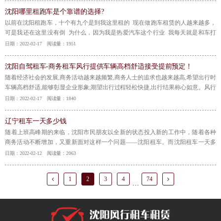
沈阳哪里租跑车是个靠谱的选择?
​以前在沈阳租跑车，十个有九个是到我这里租的 现在做跑车租赁的人越来越多，
可是我还在这里没有倒 为什么，因为我是热爱汽车这个行业 我每天就是和车打
交道，所以我要把我的产品和服务一直优化做得更好，才不会被淘汰。 这几年我
日期：2022-02-17 阅读量：1951
从零做到现在（大家可以上网查一查沈阳风行租车） 靠的是我对待每一位客户都
无比真诚，我每一次服务都无比用心
【详情】
沈阳自驾租车-商务租车风行提供车辆高档舒适接受提前预定！
​随着经济社会的发展,商务活动越来越频繁,商务人士的追求也越来越高,希望出行时
车辆高档舒适,能够彰显企业形象;期望出行过程轻松快捷,出行结果称心如意。风行
租车从客户角度出发,以客户为本,细分出行市场,推出了满足商务人士出行需求的自
日期：2022-02-17 阅读量：1840
驾租车服务。
【详情】
辽宁租车一天多少钱
​随着上班高峰期的来临，沈阳市民朋友以全新的状态投入新的工作中，随着各种
商务活动不断增加，又重新面对这样一个问题——沈阳租车。而沈阳租车一天多
少钱，这个问题一直是大家非常关心的问题。针对这个问题，风行汽车服务有限
日期：2022-02-12 阅读量：2063
公司为大家整理了以下内容，希望可以帮助到大家!
【详情】
1
2
3
4
74
…