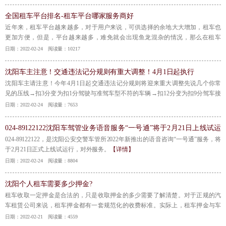
全国租车平台排名-租车平台哪家服务商好
​近年来，租车平台越来越多，对于用户来说，可供选择的余地大大增加，租车也
更加方便，但是，平台越来越多，难免就会出现鱼龙混杂的情况，那么在租车
时，租车平台哪个好呢，下面就一起来看看吧。
【详情】
日期：2022-02-24 阅读量：10217
沈阳车主注意！交通违法记分规则有重大调整！4月1日起执行
​沈阳车主请注意！今年4月1日起交通违法记分规则将迎来重大调整先说几个你常
见的压线→扣3分变为扣1分驾驶与准驾车型不符的车辆→扣12分变为扣9分驾车接
打手持电话→扣2分变为扣3分未粘贴检验合格标志→扣3分变为不扣分
【详情】
日期：2022-02-24 阅读量：7653
024-89122122沈阳车驾管业务语音服务“一号通”将于2月21日上线试运
行
024-89122122，是沈阳公安交警车管所2022年新推出的语音咨询“一号通”服务，将
于2月21日正式上线试运行，对外服务。
【详情】
日期：2022-02-24 阅读量：8804
沈阳个人租车需要多少押金?
租车收取一定押金是合法的，只是收取押金的多少需要了解清楚。对于正规的汽
车租赁公司来说，租车押金都有一套规范化的收费标准。实际上，租车押金与车
的实际价值，日租金，租期相关。常规来说，对于普通的轿车来说，在收取押金
日期：2022-02-21 阅读量：4559
的费用上一般是3000-30000不等。
【详情】