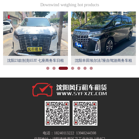
Downwind weighing hot products
沈阳23款别克653T 七座商务车日租
沈阳丰田埃尔法7座自驾游商务车租
月租特惠
赁
电话：18240113222 13940244598