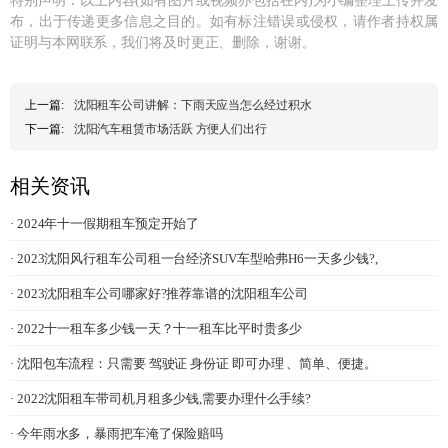
特别声明：以上内容(如有图片或视频亦包括在内)为小编整理上传并发
布，出于传递更多信息之目的。如有标注错误或侵权，请作者持权属
证明与本网联系，我们将及时更正、删除，谢谢。
上一篇:
沈阳租车公司讲解：下雨天应当怎么经过积水
下一篇:
沈阳汽车租赁市场活跃 方便人们出行
相关资讯
· 2024年十一假期租车预定开始了
· 2023沈阳风行租车公司租一台经济SUV车型哈弗H6一天多少钱?,
· 2023沈阳租车公司哪家好?推荐靠谱的沈阳租车公司
· 2022十一租车多少钱一天？十一租车比平时贵多少
· 沈阳包车流程：只需要 驾驶证 身份证 即可办理 、简单、便捷。
· 2022沈阳租车带司机月租多少钱,需要办理什么手续?
· 今年雨水多，暴雨把车淹了保险赔吗