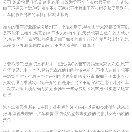
公司.以后恰是游览黄金期,说到自驾游览不少车友都喜爱租车去游览,
由于环保又时髦,说到租车不少冤家都不生疏由于不少时分都要用到车,
租车能够换分歧的车性价比就比拟高.
如今的租车行业能够说是到了一个瓶颈期了,早前由于大家都没有车以
是不能不去租车,然而如今不少人都有车了,天然想要去租车的人就少
了,实在另有一点紧张的缘由是由于如今的租车行没有曩昔那末好了,汽
车品质不可,租车用度又高,让不少人看完也只能算了.
尽管不景气,然而仍是有那末一些比拟好的租车行很受大家的欢送,汽车
租赁便是此中一个了.起首先说说他们的的游览租车,不少人在租车想要
去游览的时分个思考的便是租的这辆车价钱贵不贵,假如车子太贵不少
人就会退而求其次租辆廉价的,但是廉价的又不适宜游览,这个时分租车
举动了处理主顾两难的状况,会推出一些做流动的汽车,价钱实惠又适宜
出行.
汽车出租秉着所有以主顾长处登程的效劳信心,以是如今才做的越来越
好.希望都去理解下汽车租赁,置信会给您带来更多的优惠以及高品质的
效劳.