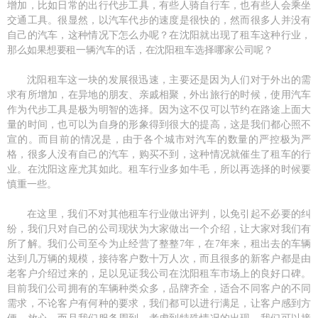
增加，比如日常的出行代步工具，有些人骑自行车，也有些人会乘坐
交通工具。很显然，以汽车代步的速度是很快的，然而很多人并没有
自己的汽车，这种情况下怎么办呢？在沈阳就出现了租车这种行业，
那么如果想要租一辆汽车的话，在沈阳租车选择哪家公司呢？
沈阳租车这一块的发展很迅速，主要还是因为人们对于外出的需
求有所增加，在异地的朋友、亲戚相聚，外出旅行的时候，使用汽车
作为代步工具是极为明智的选择。因为这不仅可以节约在路途上面大
量的时间，也可以为自身的形象得到很大的提高，这是我们都心照不
宣的。而目前的情况是，由于各个城市对汽车的数量的严控极为严
格，很多人没有自己的汽车，购买不到，这种情况就催生了租车的行
业。在沈阳这座尤其如此。租车行业多如牛毛，所以再选择的时候要
慎重一些。
在这里，我们不对其他租车行业做出评判，以免引起不必要的纠
纷，我们只对自己的公司现状为大家做出一个介绍，让大家对我们有
所了解。我们公司至今为止经营了整整7年，在7年来，租出去的车辆
达到几万辆的规模，接待客户数十万人次，而且很多的新客户都是由
老客户介绍过来的，足以见证我公司在沈阳租车市场上的良好口碑。
目前我们公司拥有的车辆种类众多，品牌齐全，适合不同客户的不同
需求，不论客户有何种的要求，我们都可以进行满足，让客户感到方