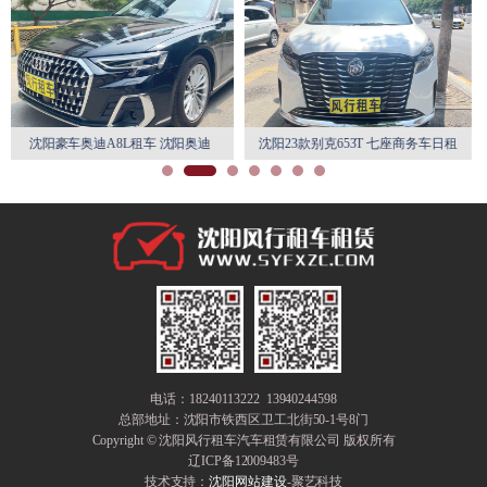
阳奥迪
沈阳23款别克653T 七座商务车日租
沈阳丰田埃尔法7座自驾游商务
月租特惠
赁
电话：18240113222 13940244598
总部地址：
沈阳市铁西区卫工北街50-1号8门
Copyright © 沈阳风行租车汽车租赁有限公司 版权所有
辽ICP备12009483号
技术支持：
沈阳网站建设
-聚艺科技