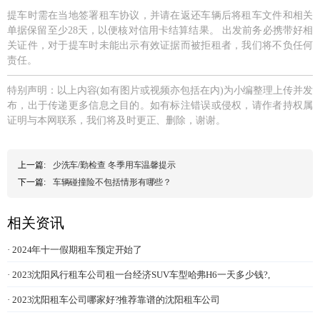
提车时需在当地签署租车协议，并请在返还车辆后将租车文件和相关
单据保留至少28天，以便核对信用卡结算结果。 出发前务必携带好相
关证件，对于提车时未能出示有效证据而被拒租者，我们将不负任何
责任。
特别声明：以上内容(如有图片或视频亦包括在内)为小编整理上传并发
布，出于传递更多信息之目的。如有标注错误或侵权，请作者持权属
证明与本网联系，我们将及时更正、删除，谢谢。
上一篇:
少洗车/勤检查 冬季用车温馨提示
下一篇:
车辆碰撞险不包括情形有哪些？
相关资讯
· 2024年十一假期租车预定开始了
· 2023沈阳风行租车公司租一台经济SUV车型哈弗H6一天多少钱?,
· 2023沈阳租车公司哪家好?推荐靠谱的沈阳租车公司