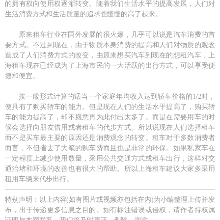
的拥有权向使用权逐渐转变。随着我们生活水平的提高发展，人们对
生活消费方式和生活质量的追求也慢慢的高了起来。
原来租车行业在国外发展的很火爆，几乎可以说是汽车消费的首
要方式。不过到现在，由于物质本身消费的提高和人们对物质的观念
造成了人们消费方式的改变，由原来想买汽车到现在的想租汽车，上
海租车现在已经成为了上海市民的一大活跃的出行方式，可以享受便
捷和便宜。
按一般形式计算的话当一个家庭年均收入达到轿车价格的1/2时，
便具有了购买轿车的能力。但是现在人们的生活水平提高了，购买轿
车的能力提高了，却不愿意再为此付出太多了。而是在需要用车的时
候会选择向朋友借用或者租车的代步方式。所以说现在人们选择租车
而不是买车最主要的原因还是消费观念的转变。租车对于多数消费者
而言，不但省去了大笔的购车费而且也是非常的环保。如果私家车在
一定程度上减少使用数量，采用公共交通方式或租车出行，这样对交
通治堵和环境的改善也有很大的帮助。所以上海租车建议大家多采用
租用车辆来代步出行。
特别声明：以上内容(如有图片或视频亦包括在内)为小编整理上传并发
布，出于传递更多信息之目的。如有标注错误或侵权，请作者持权属