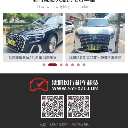
Downwind weighing hot products
沈阳豪车奥迪A8L租车 沈阳奥迪
沈阳23款别克653T 七座商务车日租
A8L豪车租赁
月租特惠
电话：18240113222 13940244598