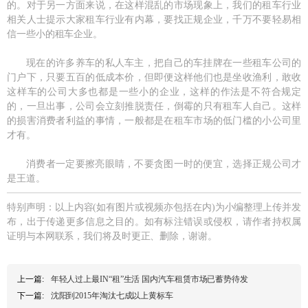
的。对于另一方面来说，在这样混乱的市场现象上，我们的租车行业
相关人士提示大家租车行业有内幕，要找正规企业，千万不要轻易相
信一些小的租车企业。
现在的许多养车的私人车主，把自己的车挂牌在一些租车公司的
门户下，只要五百的低成本价，但即便这样他们也是坐收渔利，敢收
这样车的公司大多也都是一些小的企业，这样的作法是不符合规定
的，一旦出事，公司会立刻推脱责任，倒霉的只有租车人自己。这样
的损害消费者利益的事情，一般都是在租车市场的低门槛的小公司里
才有。
消费者一定要擦亮眼睛，不要贪图一时的便宜，选择正规公司才
是王道。
特别声明：以上内容(如有图片或视频亦包括在内)为小编整理上传并发
布，出于传递更多信息之目的。如有标注错误或侵权，请作者持权属
证明与本网联系，我们将及时更正、删除，谢谢。
上一篇:
年轻人过上最IN“租”生活 国内汽车租赁市场已蓄势待发
下一篇:
沈阳到2015年淘汰七成以上黄标车