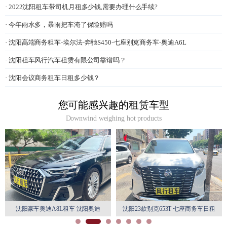
· 2022沈阳租车带司机月租多少钱,需要办理什么手续?
· 今年雨水多，暴雨把车淹了保险赔吗
· 沈阳高端商务租车-埃尔法-奔驰S450-七座别克商务车-奥迪A6L
· 沈阳租车风行汽车租赁有限公司靠谱吗？
· 沈阳会议商务租车日租多少钱？
您可能感兴趣的租赁车型
Downwind weighing hot products
租车 沈阳奥迪
沈阳23款别克653T 七座商务车日租
沈阳丰田埃尔法7座
车租赁
月租特惠
赁