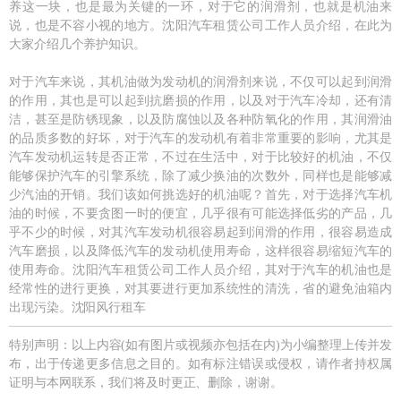
养这一块，也是最为关键的一环，对于它的润滑剂，也就是机油来
说，也是不容小视的地方。沈阳汽车租赁公司工作人员介绍，在此为
大家介绍几个养护知识。
对于汽车来说，其机油做为发动机的润滑剂来说，不仅可以起到润滑
的作用，其也是可以起到抗磨损的作用，以及对于汽车冷却，还有清
洁，甚至是防锈现象，以及防腐蚀以及各种防氧化的作用，其润滑油
的品质多数的好坏，对于汽车的发动机有着非常重要的影响，尤其是
汽车发动机运转是否正常，不过在生活中，对于比较好的机油，不仅
能够保护汽车的引擎系统，除了减少换油的次数外，同样也是能够减
少汽油的开销。我们该如何挑选好的机油呢？首先，对于选择汽车机
油的时候，不要贪图一时的便宜，几乎很有可能选择低劣的产品，几
乎不少的时候，对其汽车发动机很容易起到润滑的作用，很容易造成
汽车磨损，以及降低汽车的发动机使用寿命，这样很容易缩短汽车的
使用寿命。沈阳汽车租赁公司工作人员介绍，其对于汽车的机油也是
经常性的进行更换，对其要进行更加系统性的清洗，省的避免油箱内
出现污染。沈阳风行租车
特别声明：以上内容(如有图片或视频亦包括在内)为小编整理上传并发
布，出于传递更多信息之目的。如有标注错误或侵权，请作者持权属
证明与本网联系，我们将及时更正、删除，谢谢。