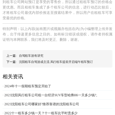
到租车公司网站预订是享受的零售价，所以通过租租车预订的价格会
更优惠。而且租租车集成了多个租车公司的信息，进行动态比较后，
才将租车公司最优内部价推送至搜索结果中，所以用户在租租车可享
受最优的价格。
特别声明：以上内容(如有图片或视频亦包括在内)为小编整理上传并发
布，出于传递更多信息之目的。如有标注错误或侵权，请作者持权属
证明与本网联系，我们将及时更正、删除，谢谢。
上一篇:
自驾租车游有讲究
下一篇:
沈阳租车自驾游成主流 风行租车提前开启端午租车预订
相关资讯
· 2024年十一假期租车预定开始了
· 2023沈阳风行租车公司租一台经济SUV车型哈弗H6一天多少钱?,
· 2023沈阳租车公司哪家好?推荐靠谱的沈阳租车公司
· 2022十一租车多少钱一天？十一租车比平时贵多少