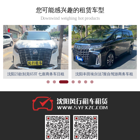
您可能感兴趣的租赁车型
Downwind weighing hot products
沈阳23款别克653T 七座商务车日租
沈阳丰田埃尔法7座自驾游商务车租
月租特惠
赁