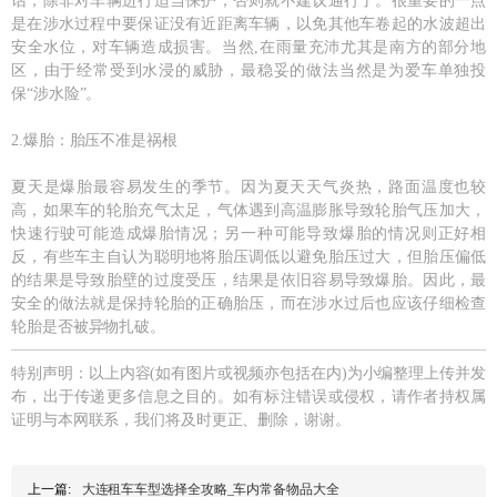
话，除非对车辆进行适当保护，否则就不建议通行了。很重要的一点
是在涉水过程中要保证没有近距离车辆，以免其他车卷起的水波超出
安全水位，对车辆造成损害。当然,在雨量充沛尤其是南方的部分地
区，由于经常受到水浸的威胁，最稳妥的做法当然是为爱车单独投
保“涉水险”。
2.爆胎：胎压不准是祸根
夏天是爆胎最容易发生的季节。因为夏天天气炎热，路面温度也较
高，如果车的轮胎充气太足，气体遇到高温膨胀导致轮胎气压加大，
快速行驶可能造成爆胎情况；另一种可能导致爆胎的情况则正好相
反，有些车主自认为聪明地将胎压调低以避免胎压过大，但胎压偏低
的结果是导致胎壁的过度受压，结果是依旧容易导致爆胎。因此，最
安全的做法就是保持轮胎的正确胎压，而在涉水过后也应该仔细检查
轮胎是否被异物扎破。
特别声明：以上内容(如有图片或视频亦包括在内)为小编整理上传并发
布，出于传递更多信息之目的。如有标注错误或侵权，请作者持权属
证明与本网联系，我们将及时更正、删除，谢谢。
上一篇:
大连租车车型选择全攻略_车内常备物品大全