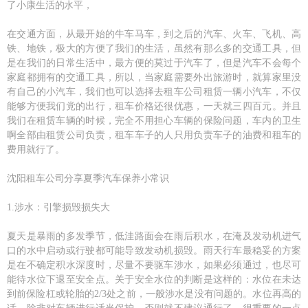
了小康生活的水平，
在交通方面，从最开始的牛车马车，到之后的汽车、火车、飞机、高
铁、地铁，极大的方便了我们的生活，虽然有那么多的交通工具，但
是在我们的日常生活中，最方便的莫过于汽车了，但是汽车不会每个
家庭都拥有的交通工具，所以，当家庭需要外出旅游时，就算家里没
有自己的小汽车，我们也可以选择去租车公司租赁一辆小汽车，不仅
能够方便我们党的出行，租车价格还很优惠，一天就三四百元。并且
我们在租赁车辆的时候，完全不用担心车辆的保险问题，车内的卫生
啊全部由租赁公司负责，租车车子的人只用负责车子的油费和租车的
费用就行了。
沈阳租车公司分享夏季汽车保养小常识
1.涉水：引擎损毁损失大
夏天是暴雨的多发季节，低洼路面会在雨后积水，在淹及发动机进气
口的水中启动或行驶都可能导致发动机损毁。雨天行车最稳妥的方案
是在不确定积水深度时，尽量不要驱车涉水，如果必须通过，也尽可
能待水位下退至安全点。关于安全水位的判断是这样的：水位在未达
到前保险杠或轮胎的2/3处之前，一般涉水是没有问题的。水位再高的