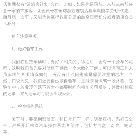
店集团都有“常旅客计划”合作。比如，如果你是国航、东航或南航任
意一家的常旅客，凭会员号在全球赫兹连锁店租车就能享受9折优惠，
而每租一次车，又能为你赢得数百公里的航空里程积分或者酒店会员
卡积分！
租车注意事项
1、做好验车工作
我们在租赁车辆时，办好了相关的手续之后，会有一个验车的流
程，这时我们首先要对所租车辆做一个大致的了解，可以询问工作人
员车辆的各项情况如何，有没有什么问题或是需要注意的地方。当
然，口说无凭，我们还要自己亲自验车，是能亲自试驾一段路程。在
验车中，若发现问题不管大小都要时间向租车公司反映，并做好相应
的记录，避免还车时可能会出现麻烦。
2、检查操作系统
验车时，要坐到驾驶室，和日常开车一样，调整座椅、系好安全
带，然后开始检查汽车操作系统各部件，包括方向盘、灯光、喇叭
等。