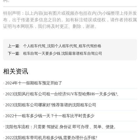
构。
特别声明：以上内容(如有图片或视频亦包括在内)为小编整理上传并发
布，出于传递更多信息之目的。如有标注错误或侵权，请作者持权属
证明与本网联系，我们将及时更正、删除，谢谢。
上一篇:
个人租车代驾_沈阳个人租车代驾_租车代驾价格
下一篇:
租车自驾一天要多少钱 沈阳最靠谱租车自驾公司
相关资讯
· 2024年十一假期租车预定开始了
· 2023沈阳风行租车公司租一台经济SUV车型哈弗H6一天多少钱?,
· 2023沈阳租车公司哪家好?推荐靠谱的沈阳租车公司
· 2022十一租车多少钱一天？十一租车比平时贵多少
· 沈阳包车流程：只需要 驾驶证 身份证 即可办理 、简单、便捷。
· 2022沈阳租车带司机月租多少钱,需要办理什么手续?