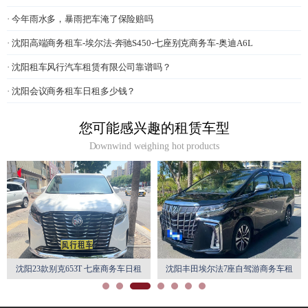
· 今年雨水多，暴雨把车淹了保险赔吗
· 沈阳高端商务租车-埃尔法-奔驰S450-七座别克商务车-奥迪A6L
· 沈阳租车风行汽车租赁有限公司靠谱吗？
· 沈阳会议商务租车日租多少钱？
您可能感兴趣的租赁车型
Downwind weighing hot products
沈阳23款别克653T 七座商务车日租
沈阳丰田埃尔法7座自驾游商务车租
月租特惠
赁