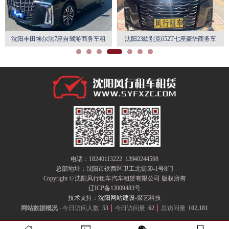
沈阳丰田埃尔法7座自驾游商务车租
沈阳23款别克652T七座豪华商务车
赁
租赁
电话：18240113222 13940244598
总部地址：
沈阳市铁西区卫工北街50-1号8门
Copyright © 沈阳风行租车汽车租赁有限公司 版权所有
辽ICP备12009483号
技术支持：
沈阳网站建设
-聚艺科技
网站数据概况 -
今日访问人数
53
今日访问量
62
总访问量
102,181