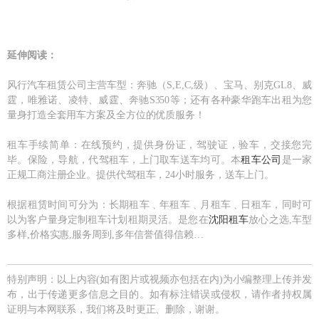
延伸阅读：
风行汽车租赁公司主营车型：奔驰（S,E,C,级）、宝马、别克GL8、威
霆，唯雅诺、凌特、威霆、奔驰S350等；还有各种豪华跑车出租为您
量身打造全套用车方案及全方位的优质服务！
租车手续简单：在线预约，提供身份证，驾驶证，验车，交接您完
毕。保险，导航，代驾租车，上门取车送车均可。本
租车公司
是一家
正规工商注册企业。提供代驾租车，24小时服务，送车上门。
根据租赁时间可分为：长期租车﹑年租车﹑月租车﹑日租车，同时可
以为客户量身定制租车计划租期灵活。是您在
沈阳租车
放心之选,车型
多样,价格实惠,服务周到,多年信誉值得信赖…
特别声明：以上内容(如有图片或视频亦包括在内)为小编整理上传并发
布，出于传递更多信息之目的。如有标注错误或侵权，请作者持权属
证明与本网联系，我们将及时更正、删除，谢谢。