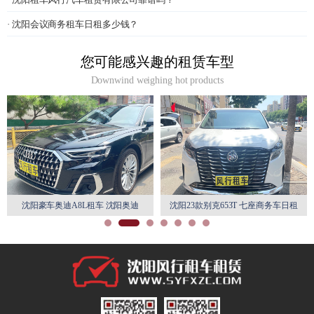
· 沈阳会议商务租车日租多少钱？
您可能感兴趣的租赁车型
Downwind weighing hot products
阳奥迪
沈阳23款别克653T 七座商务车日租
沈阳丰田埃尔法7座自驾游商
月租特惠
赁