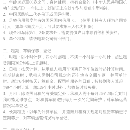
1、年龄18岁至60岁之间，身体健康，持有合格的《中华人民共和国机
动车驾驶证》一年以上，驾驶证上准驾车型与所租车型相符。
2、中国居民第二代身份证或国际护照。
3、足够信用额度的有效国际国内信用卡。（信用卡持有人须为合同签
订人，如单卡额度不足，可以要求第三人代为担保）
4、现金租车除第1、2条要求外，需要提供户口本原件等相关资料。
5、单位租车：请致电我公司营业部门。
二、租期、车辆保养、登记
1、时租：以小时计算，四小时起租，不满一小时按一小时计，超过租
赁期限30分钟以上算超时。
2、日租：按天计算。从承租人租用车辆离开停车位置时起计算时间。
租期结束时，承租人需到公司规定的还车地点交回车辆，并写单计
时。超过6小时按天计算租金。配司机服务的日租，按接到客人算起，
为9个小时计算，超出9个小时以外，加收超时服务费。
3、月租：除遵照日租的有关规定外，承租人需于每月26至28日定时到
我司指定维修点，对租赁车辆进行每月一次的定期养护，对车辆运营
情况写单登记。
4、长期租赁：以年为计算单位，并遵照月租有关规定对租赁车辆进行
定期养护、对车辆运营情况写单登记。