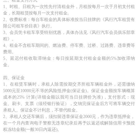
三、租金支付方式
1、时租、日租为一次性先付清租金外，月租按每月一次于月初支付租
金，长期租赁按每月一次支付租金。
2、收费标准：每台车租金的具体标准按当日挂牌的《风行汽车租赁有
限公司租车价目表》执行。
3、会员凭卡租车享受特别优惠，具体办法见《风行汽车会员俱乐部章
程》。
4、租金不含租车期间的、燃油费、停车费、过桥、过路费、违章费等
费用。
5、延迟付租收取滞纳金：每日按延期支付租金金额的5%加收滞纳
金。
四、保证金
1、在租赁车辆时，承租人除需按期交齐所租车辆租金外，还需缴纳
5000元至10000元不等的风险抵押金(保证金)。保证金金额按车辆概算
成本的25% 计算(详细金额以我司当日挂牌价为准)，支付形式：现
金、刷卡、支票（须经银行验证），交纳完保证金后方可将车辆交付
承租人。保证金不计利息，不替代租金。
2、承租人交还车辆后，须扣留违章保证金2000元，作为违章抵押金，
在一个月内查询电子警察无违章纪录后再予以返还或解除信用卡预授
权冻结金额(一般30日内返还)。