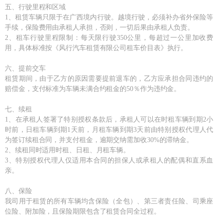
五、行驶里程和区域
1、租赁车辆只限于在广西境内行驶。越境行驶，必须补办省外保险等
手续，保险费用由承租人承担，否则，一切后果由承租人负责。
2、租车行驶里程限制：每天限行驶350公里，每超过一公里加收费
用，具体标准按《风行汽车租赁有限公司租车价目表》执行。
六、提前交车
租赁期间，由于乙方的原因需要提前退车的，乙方应承担合同违约的
赔偿金，支付标准为车辆未满合约租金的50％作为违约金。
七、续租
1、在承租人签署了特别授权条款后，承租人可以在时租车辆到期2小
时前，日租车辆到期1天前，月租车辆到期3天前由特别授权代理人代
为签订续租合同，并支付租金，逾期交纳需加收30%的滞纳金。
2、续租同时适用时租、日租、月租车辆。
3、特别授权代理人仅适用本合同的担保人或承租人的配偶和直系血
亲。
八、保险
我司用于租赁的所有车辆均含保险（全包）、第三者责任险、司乘座
位险、附加险，且保险期限包含了租赁合同全过程。