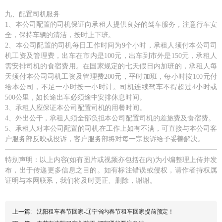
九、配置司机服务
1、本公司配置的司机保证向承租人提供良好的驾车服务，注意行车安
全，保持车辆的清洁，按时上下班。
2、本公司配置的司机每日工作时间为9个小时，承租人须付本公司司
机工资及管理费，出车在市内是100元，出车到市外是150元，承租人
需安排司机的食宿费用。在国家规定的七天假日内加班的，承租人每
天须付本公司司机工资及管理费200元，平时加班，每小时按100元付
给本公司，不足一小时按一小时计。司机连续驾车不得超过4小时或
500公里，如长途出车必须途中安排休息时间。
3、承租人应保证本公司配置司机的用餐时间。
4、外出公干，承租人须全部负担本公司配置司机的差旅费及食宿费。
5、承租人对本公司配置的司机在工作上如有不满，可直接与本公司客
户服务部反映或投诉，客户服务部将对每一宗投诉给予妥善解决。
特别声明：以上内容(如有图片或视频亦包括在内)为小编整理上传并发
布，出于传递更多信息之目的。如有标注错误或侵权，请作者持权属
证明与本网联系，我们将及时更正、删除，谢谢。
上一篇:
沈阳租车春节回家-辽宁省内春节租车回家提前预定！