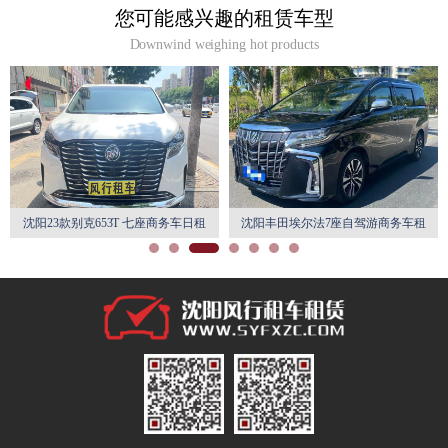
您可能感兴趣的租赁车型
Downwind weighing hot products
沈阳23款别克653T 七座商务车日租
沈阳丰田埃尔法7座自驾游商务车租
月租特惠
赁