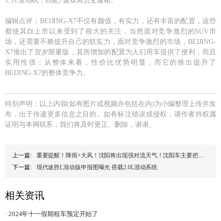
1.5T发动机，匹配7速双离合变速箱。
编辑点评：BEIJING-X7不仅有颜值，有实力，还有丰富的配置，这些
都使其自上市以来受到了很大的关注，当然面对竞争激烈的SUV市
场，还需要不断提升自己的软实力，面对竞争激烈的市场，BEIJING-
X7推出了贺岁限量版，其所增加的配置为人们用车提供了便利，而且
实用性强；从整体来看，性价比优势明显，而它的推出提升了
BEIJING-X7的整体竞争力。
特别声明：以上内容(如有图片或视频亦包括在内)为小编整理上传并发
布，出于传递更多信息之目的。如有标注错误或侵权，请作者持权属
证明与本网联系，我们将及时更正、删除，谢谢。
上一篇:
重要提醒！降雨+大风！沈阳将出现强对流天气！沈阳车主要把车停到较高位置
下一篇:
现代途胜L混动版申报图曝光 搭载2.0L混动系统
相关资讯
· 2024年十一假期租车预定开始了