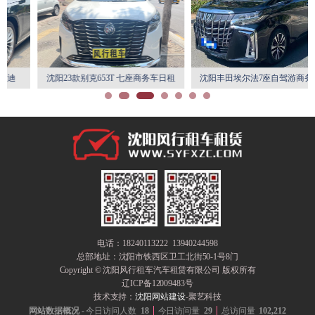
沈阳23款别克653T 七座商务车日租
沈阳丰田埃尔法7座自驾游商务车租
月租特惠
赁
电话：18240113222 13940244598
总部地址：
沈阳市铁西区卫工北街50-1号8门
Copyright © 沈阳风行租车汽车租赁有限公司 版权所有
辽ICP备12009483号
技术支持：
沈阳网站建设
-聚艺科技
网站数据概况 -
今日访问人数
18
今日访问量
29
总访问量
102,212